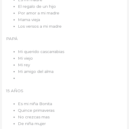
El regalo de un hijo
Por amor a mi madre
Mama vieja
Los versos a mi madre
PAPÁ
Mi querido cascarrabias
Mi viejo
Mi rey
Mi amigo del alma
15 AÑOS
Es mi niña Bonita
Quince primaveras
No crezcas mas
De niña mujer