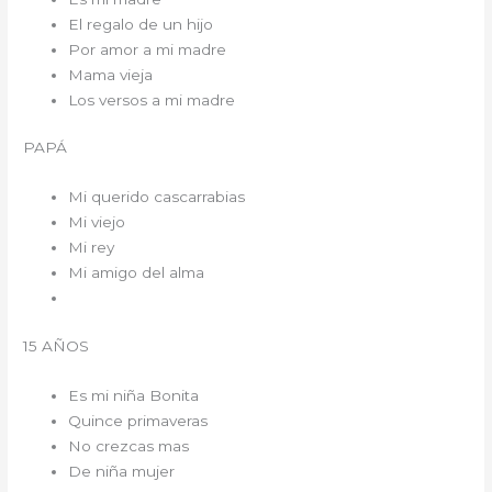
El regalo de un hijo
Por amor a mi madre
Mama vieja
Los versos a mi madre
PAPÁ
Mi querido cascarrabias
Mi viejo
Mi rey
Mi amigo del alma
15 AÑOS
Es mi niña Bonita
Quince primaveras
No crezcas mas
De niña mujer