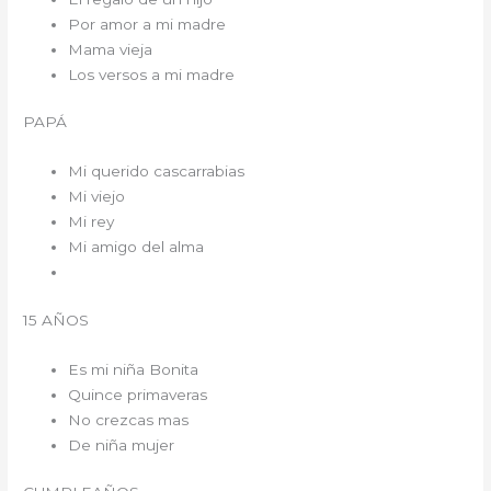
Por amor a mi madre
Mama vieja
Los versos a mi madre
PAPÁ
Mi querido cascarrabias
Mi viejo
Mi rey
Mi amigo del alma
15 AÑOS
Es mi niña Bonita
Quince primaveras
No crezcas mas
De niña mujer