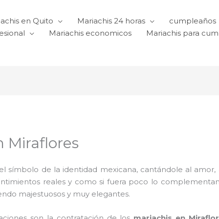
achis en Quito
Mariachis 24 horas
cumpleaños
esional
Mariachis economicos
Mariachis para cu
n Miraflores
l símbolo de la identidad mexicana, cantándole al amor, a l
sentimientos reales y como si fuera poco lo complementa
iendo majestuosos y muy elegantes.
raciones son la contratación de los
mariachis en Miraflo