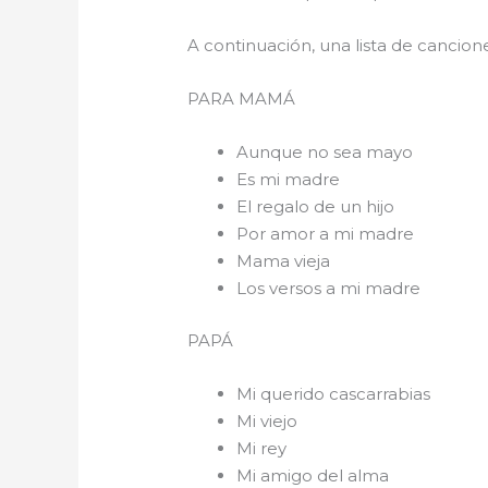
A continuación, una lista de cancio
PARA 
Aunque no sea mayo
Es mi madre
El regalo de un hijo
Por amor a mi madre
Mama vieja
Los versos a mi madre
PAPÁ
Mi querido cascarrabias
Mi viejo
Mi rey
Mi amigo del alma