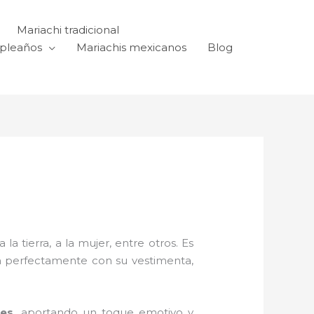
Mariachi tradicional
mpleaños
Mariachis mexicanos
Blog
a tierra, a la mujer, entre otros. Es
n perfectamente con su vestimenta,
res,
aportando un toque emotivo y