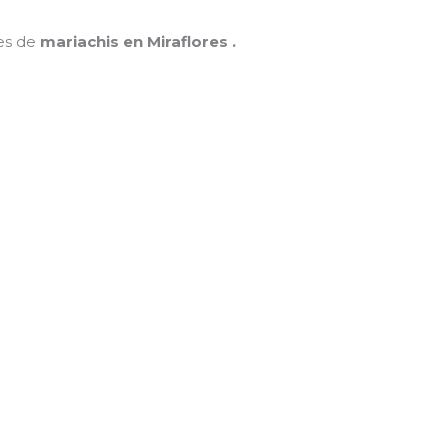
nes de
mariachis en Miraflores .
MAMÁ