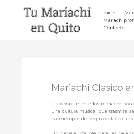
Ir
al
Inicio
Mari
contenido
Mariachi prof
Contacto
Mariachi Clasico e
Tradicionalmente los mariachis son e
una cultura musical que trasmite 
casi siempre de negro o blanco luc
Un detalle infalible para las celeb