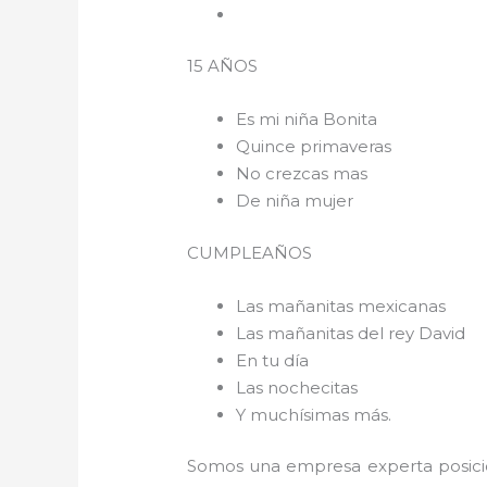
15 AÑOS
Es mi niña Bonita
Quince primaveras
No crezcas mas
De niña mujer
CUMPLEAÑOS
Las mañanitas mexicanas
Las mañanitas del rey David
En tu día
Las nochecitas
Y muchísimas más.
Somos una empresa experta posici