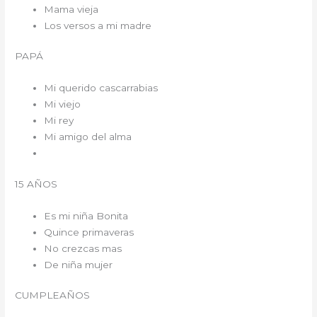
Mama vieja
Los versos a mi madre
PAPÁ
Mi querido cascarrabias
Mi viejo
Mi rey
Mi amigo del alma
15 AÑOS
Es mi niña Bonita
Quince primaveras
No crezcas mas
De niña mujer
CUMPLEAÑOS