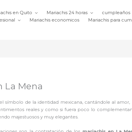
achis en Quito
Mariachis 24 horas
cumpleaños
esional
Mariachis economicos
Mariachis para cu
en La Mena
l símbolo de la identidad mexicana, cantándole al amor, a l
sentimientos reales y como si fuera poco lo complementa
iendo majestuosos y muy elegantes.
raciones son la contratación de los
mariachis en La Me