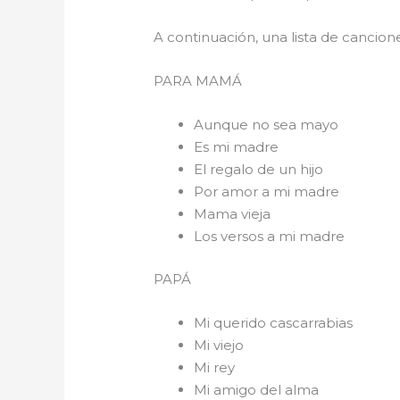
A continuación, una lista de cancio
PARA 
Aunque no sea mayo
Es mi madre
El regalo de un hijo
Por amor a mi madre
Mama vieja
Los versos a mi madre
PAPÁ
Mi querido cascarrabias
Mi viejo
Mi rey
Mi amigo del alma