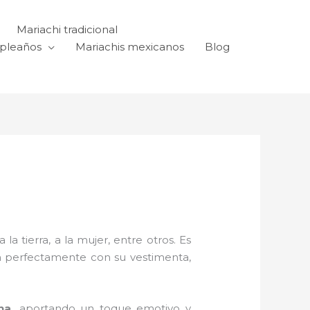
Mariachi tradicional
mpleaños
Mariachis mexicanos
Blog
a tierra, a la mujer, entre otros. Es
n perfectamente con su vestimenta,
na,
aportando un toque emotivo y