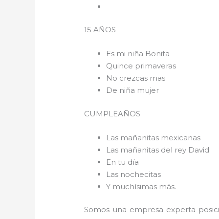
15 AÑOS
Es mi niña Bonita
Quince primaveras
No crezcas mas
De niña mujer
CUMPLEAÑOS
Las mañanitas mexicanas
Las mañanitas del rey David
En tu día
Las nochecitas
Y muchísimas más.
Somos una empresa experta posici