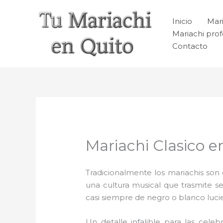
Ir
al
Inicio
Mari
contenido
Mariachi prof
Contacto
Mariachi Clasico 
Tradicionalmente los mariachis son e
una cultura musical que trasmite 
casi siempre de negro o blanco luc
Un detalle infalible para las celeb