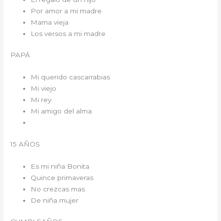
Por amor a mi madre
Mama vieja
Los versos a mi madre
PAPÁ
Mi querido cascarrabias
Mi viejo
Mi rey
Mi amigo del alma
15 AÑOS
Es mi niña Bonita
Quince primaveras
No crezcas mas
De niña mujer