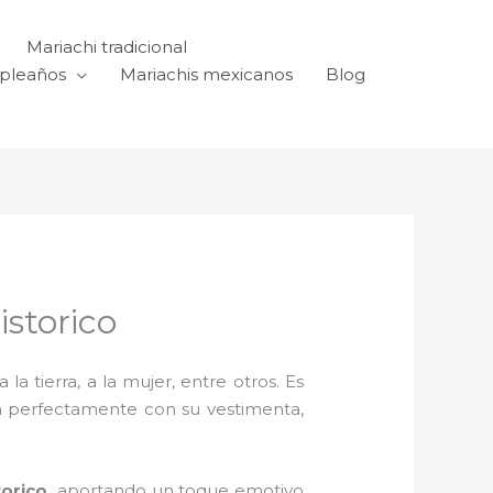
Mariachi tradicional
mpleaños
Mariachis mexicanos
Blog
storico
a tierra, a la mujer, entre otros. Es
n perfectamente con su vestimenta,
torico,
aportando un toque emotivo