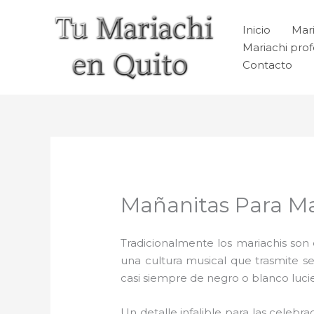
Ir
al
Inicio
Mari
contenido
Mariachi prof
Contacto
Mañanitas Para Ma
Tradicionalmente los mariachis son e
una cultura musical que trasmite 
casi siempre de negro o blanco luc
Un detalle infalible para las celebra