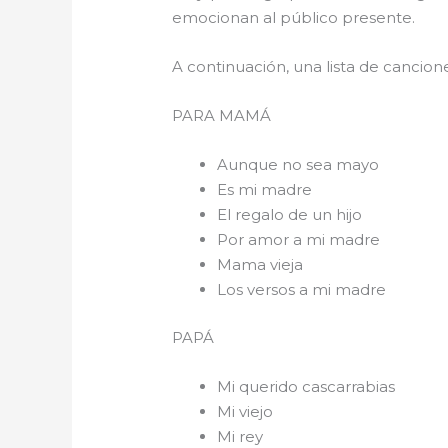
emocionan al público presente.
A continuación, una lista de cancio
PARA 
Aunque no sea mayo
Es mi madre
El regalo de un hijo
Por amor a mi madre
Mama vieja
Los versos a mi madre
PAPÁ
Mi querido cascarrabias
Mi viejo
Mi rey