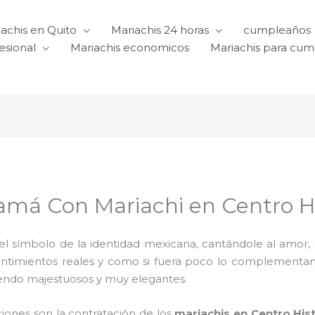
achis en Quito
Mariachis 24 horas
cumpleaños
esional
Mariachis economicos
Mariachis para cu
má Con Mariachi en Centro Hi
l símbolo de la identidad mexicana, cantándole al amor, a l
sentimientos reales y como si fuera poco lo complementa
iendo majestuosos y muy elegantes.
ciones son la contratación de los
mariachis en Centro His