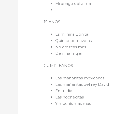
Mi amigo del alma
15 AÑOS
Es mi niña Bonita
Quince primaveras
No crezcas mas
De niña mujer
CUMPLEAÑOS
Las mañanitas mexicanas
Las mañanitas del rey David
En tu día
Las nochecitas
Y muchísimas más.