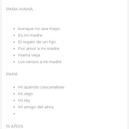
PARA MAMÁ
Aunque no sea mayo
Es mi madre
El regalo de un hijo
Por amor a mi madre
Mama vieja
Los versos a mi madre
PAPÁ
Mi querido cascarrabias
Mi viejo
Mi rey
Mi amigo del alma
15 AÑOS