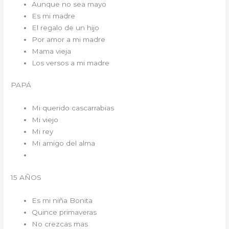
Aunque no sea mayo
Es mi madre
El regalo de un hijo
Por amor a mi madre
Mama vieja
Los versos a mi madre
PAPÁ
Mi querido cascarrabias
Mi viejo
Mi rey
Mi amigo del alma
15 AÑOS
Es mi niña Bonita
Quince primaveras
No crezcas mas