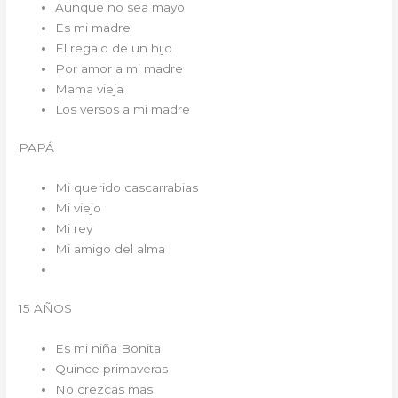
Aunque no sea mayo
Es mi madre
El regalo de un hijo
Por amor a mi madre
Mama vieja
Los versos a mi madre
PAPÁ
Mi querido cascarrabias
Mi viejo
Mi rey
Mi amigo del alma
15 AÑOS
Es mi niña Bonita
Quince primaveras
No crezcas mas