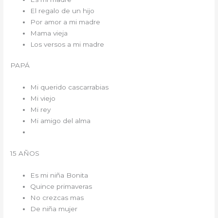
El regalo de un hijo
Por amor a mi madre
Mama vieja
Los versos a mi madre
PAPÁ
Mi querido cascarrabias
Mi viejo
Mi rey
Mi amigo del alma
15 AÑOS
Es mi niña Bonita
Quince primaveras
No crezcas mas
De niña mujer