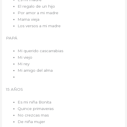
El regalo de un hijo
Por amor a mi madre
Mama vieja
Los versos a mi madre
PAPÁ
Mi querido cascarrabias
Mi viejo
Mi rey
Mi amigo del alma
15 AÑOS
Es mi niña Bonita
Quince primaveras
No crezcas mas
De niña mujer