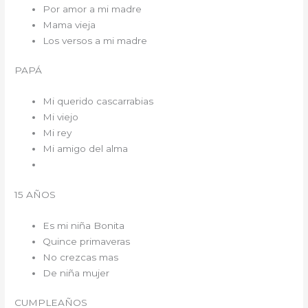
Por amor a mi madre
Mama vieja
Los versos a mi madre
PAPÁ
Mi querido cascarrabias
Mi viejo
Mi rey
Mi amigo del alma
15 AÑOS
Es mi niña Bonita
Quince primaveras
No crezcas mas
De niña mujer
CUMPLEAÑOS