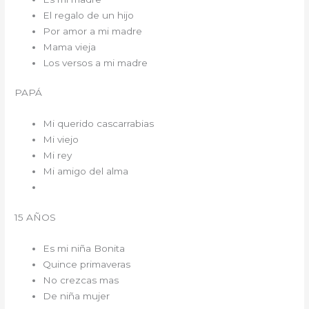
El regalo de un hijo
Por amor a mi madre
Mama vieja
Los versos a mi madre
PAPÁ
Mi querido cascarrabias
Mi viejo
Mi rey
Mi amigo del alma
15 AÑOS
Es mi niña Bonita
Quince primaveras
No crezcas mas
De niña mujer