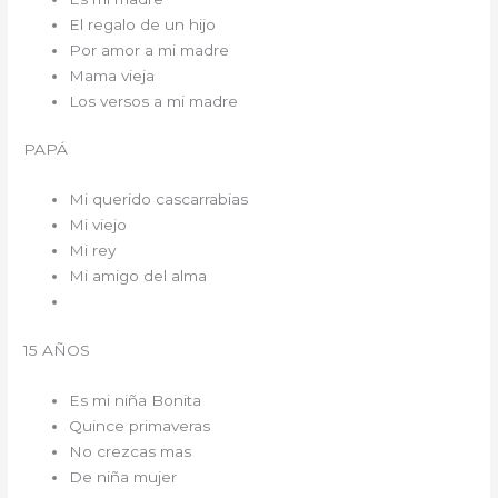
El regalo de un hijo
Por amor a mi madre
Mama vieja
Los versos a mi madre
PAPÁ
Mi querido cascarrabias
Mi viejo
Mi rey
Mi amigo del alma
15 AÑOS
Es mi niña Bonita
Quince primaveras
No crezcas mas
De niña mujer