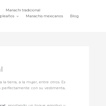
Mariachi tradicional
mpleaños
Mariachis mexicanos
Blog
l
a tierra, a la mujer, entre otros. Es
n perfectamente con su vestimenta,
cal,
aportando un toque emotivo y