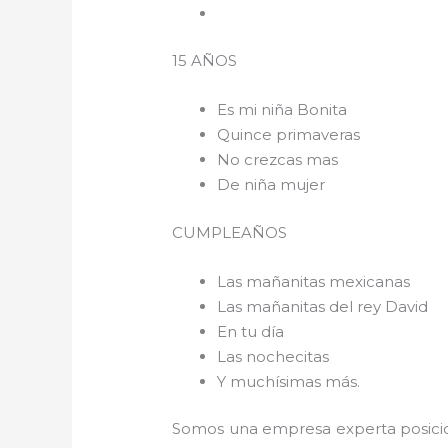
15 AÑOS
Es mi niña Bonita
Quince primaveras
No crezcas mas
De niña mujer
CUMPLEAÑOS
Las mañanitas mexicanas
Las mañanitas del rey David
En tu día
Las nochecitas
Y muchísimas más.
Somos una empresa experta posicio