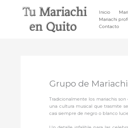
Ir
al
Inicio
Mari
contenido
Mariachi prof
Contacto
Grupo de Mariachi
Tradicionalmente los mariachis son e
una cultura musical que trasmite 
casi siempre de negro o blanco luc
Un detalle infalible para las celebr