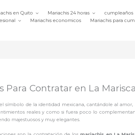
achis en Quito
Mariachis 24 horas
cumpleaños
esional
Mariachis economicos
Mariachis para cu
s Para Contratar en La Marisca
l símbolo de la identidad mexicana, cantándole al amor, a l
sentimientos reales y como si fuera poco lo complementa
iendo majestuosos y muy elegantes.
aciones son la contratación de los
mariachis en La Maris