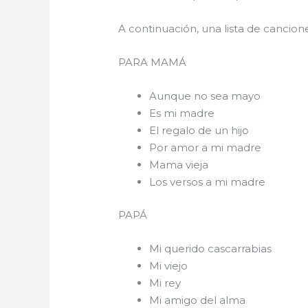
A continuación, una lista de cancio
PARA 
Aunque no sea mayo
Es mi madre
El regalo de un hijo
Por amor a mi madre
Mama vieja
Los versos a mi madre
PAPÁ
Mi querido cascarrabias
Mi viejo
Mi rey
Mi amigo del alma