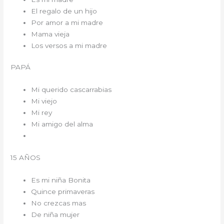
El regalo de un hijo
Por amor a mi madre
Mama vieja
Los versos a mi madre
PAPÁ
Mi querido cascarrabias
Mi viejo
Mi rey
Mi amigo del alma
15 AÑOS
Es mi niña Bonita
Quince primaveras
No crezcas mas
De niña mujer