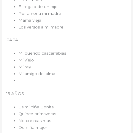
El regalo de un hijo
Por amor a mi madre
Mama vieja
Los versos a mi madre
PAPÁ
Mi querido cascarrabias
Mi viejo
Mi rey
Mi amigo del alma
15 AÑOS
Es mi niña Bonita
Quince primaveras
No crezcas mas
De niña mujer