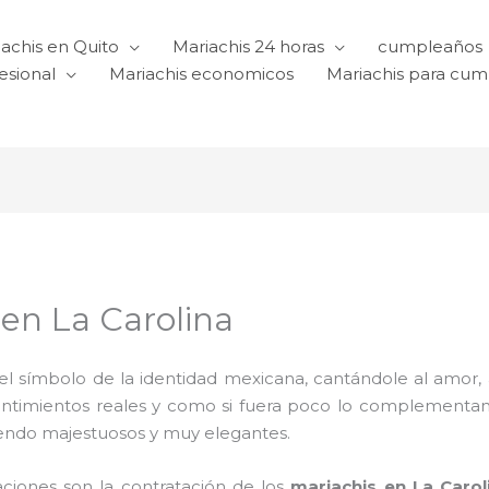
achis en Quito
Mariachis 24 horas
cumpleaños
esional
Mariachis economicos
Mariachis para cu
 en La Carolina
l símbolo de la identidad mexicana, cantándole al amor, a l
sentimientos reales y como si fuera poco lo complementa
iendo majestuosos y muy elegantes.
aciones son la contratación de los
mariachis en La Carol