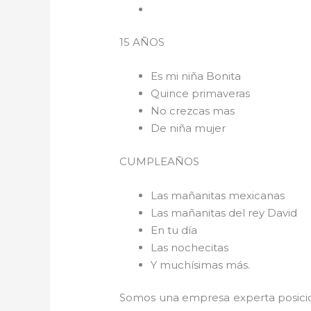
15 AÑOS
Es mi niña Bonita
Quince primaveras
No crezcas mas
De niña mujer
CUMPLEAÑOS
Las mañanitas mexicanas
Las mañanitas del rey David
En tu día
Las nochecitas
Y muchísimas más.
Somos una empresa experta posicio