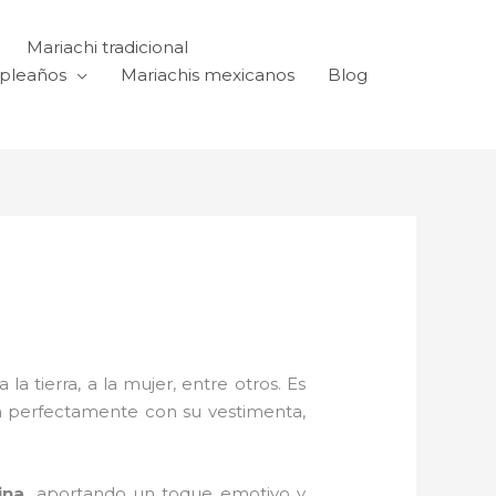
Mariachi tradicional
mpleaños
Mariachis mexicanos
Blog
a tierra, a la mujer, entre otros. Es
n perfectamente con su vestimenta,
ina,
aportando un toque emotivo y