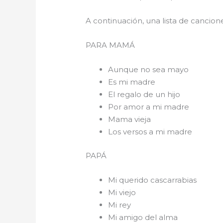
A continuación, una lista de cancio
PARA 
Aunque no sea mayo
Es mi madre
El regalo de un hijo
Por amor a mi madre
Mama vieja
Los versos a mi madre
PAPÁ
Mi querido cascarrabias
Mi viejo
Mi rey
Mi amigo del alma