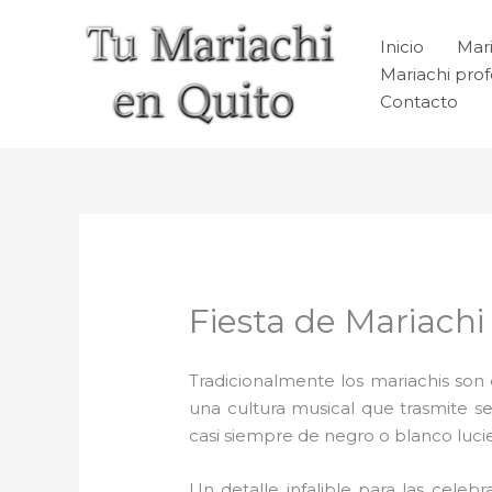
Ir
al
Inicio
Mari
contenido
Mariachi prof
Contacto
Fiesta de Mariachi
Tradicionalmente los mariachis son e
una cultura musical que trasmite 
casi siempre de negro o blanco luc
Un detalle infalible para las celebr