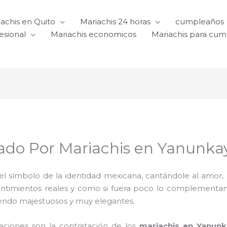
achis en Quito
Mariachis 24 horas
cumpleaños
esional
Mariachis economicos
Mariachis para cu
do Por Mariachis en Yanunka
l símbolo de la identidad mexicana, cantándole al amor, a l
sentimientos reales y como si fuera poco lo complementa
iendo majestuosos y muy elegantes.
raciones son la contratación de los
mariachis en Yanun