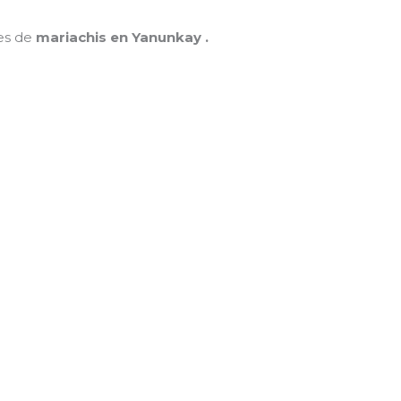
nes de
mariachis en Yanunkay .
MAMÁ