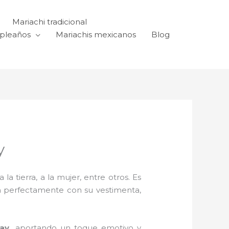
Mariachi tradicional
mpleaños
Mariachis mexicanos
Blog
y
a tierra, a la mujer, entre otros. Es
n perfectamente con su vestimenta,
kay,
aportando un toque emotivo y