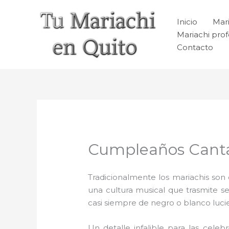
Ir
al
Inicio
Mari
contenido
Mariachi prof
Contacto
Cumpleaños Canta
Tradicionalmente los mariachis son e
una cultura musical que trasmite 
casi siempre de negro o blanco luc
Un detalle infalible para las celeb