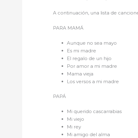
A continuación, una lista de cancio
PARA 
Aunque no sea mayo
Es mi madre
El regalo de un hijo
Por amor a mi madre
Mama vieja
Los versos a mi madre
PAPÁ
Mi querido cascarrabias
Mi viejo
Mi rey
Mi amigo del alma