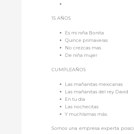
15 AÑOS
Es mi niña Bonita
Quince primaveras
No crezcas mas
De niña mujer
CUMPLEAÑOS
Las mañanitas mexicanas
Las mañanitas del rey David
En tu día
Las nochecitas
Y muchísimas más.
Somos una empresa experta posici