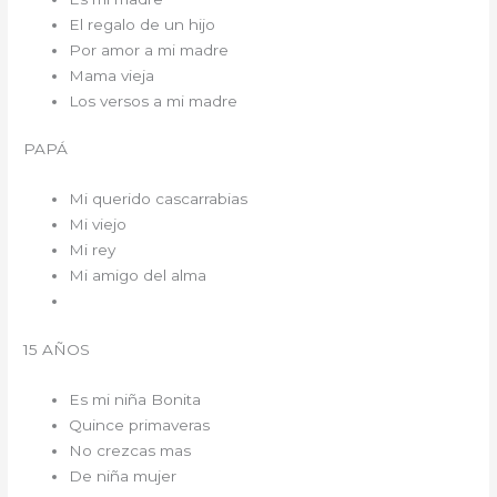
El regalo de un hijo
Por amor a mi madre
Mama vieja
Los versos a mi madre
PAPÁ
Mi querido cascarrabias
Mi viejo
Mi rey
Mi amigo del alma
15 AÑOS
Es mi niña Bonita
Quince primaveras
No crezcas mas
De niña mujer