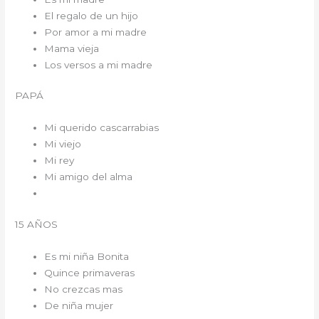
El regalo de un hijo
Por amor a mi madre
Mama vieja
Los versos a mi madre
PAPÁ
Mi querido cascarrabias
Mi viejo
Mi rey
Mi amigo del alma
15 AÑOS
Es mi niña Bonita
Quince primaveras
No crezcas mas
De niña mujer