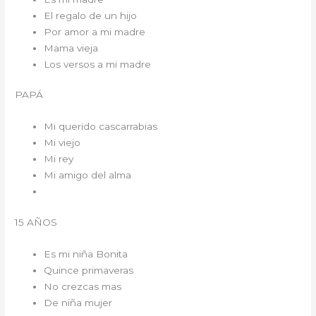
El regalo de un hijo
Por amor a mi madre
Mama vieja
Los versos a mi madre
PAPÁ
Mi querido cascarrabias
Mi viejo
Mi rey
Mi amigo del alma
15 AÑOS
Es mi niña Bonita
Quince primaveras
No crezcas mas
De niña mujer