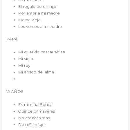
El regalo de un hijo
Por amor a mi madre
Mama vieja
Los versos a mi madre
PAPÁ
Mi querido cascarrabias
Mi viejo
Mi rey
Mi amigo del alma
15 AÑOS
Es mi niña Bonita
Quince primaveras
No crezcas mas
De niña mujer