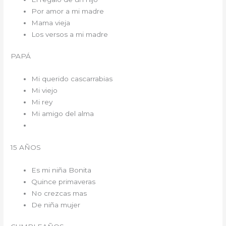
Por amor a mi madre
Mama vieja
Los versos a mi madre
PAPÁ
Mi querido cascarrabias
Mi viejo
Mi rey
Mi amigo del alma
15 AÑOS
Es mi niña Bonita
Quince primaveras
No crezcas mas
De niña mujer