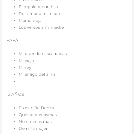
El regalo de un hijo
Por amor a mi madre
Mama vieja
Los versos a mi madre
PAPÁ
Mi querido cascarrabias
Mi viejo
Mi rey
Mi amigo del alma
15 AÑOS
Es mi niña Bonita
Quince primaveras
No crezcas mas
De niña mujer