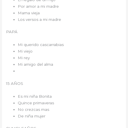
Por amor a mi madre
Mama vieja
Los versos a mi madre
PAPÁ
Mi querido cascarrabias
Mi viejo
Mi rey
Mi amigo del alma
15 AÑOS
Es mi niña Bonita
Quince primaveras
No crezcas mas
De niña mujer