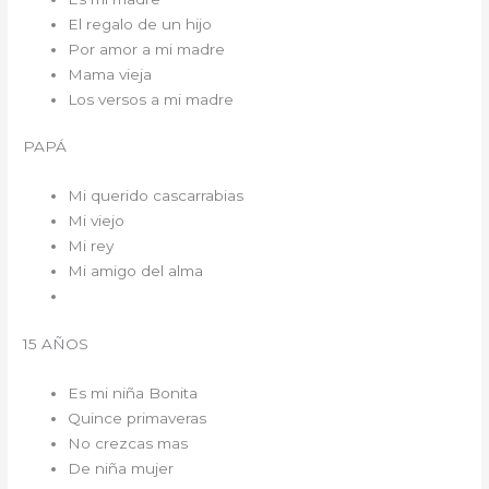
El regalo de un hijo
Por amor a mi madre
Mama vieja
Los versos a mi madre
PAPÁ
Mi querido cascarrabias
Mi viejo
Mi rey
Mi amigo del alma
15 AÑOS
Es mi niña Bonita
Quince primaveras
No crezcas mas
De niña mujer