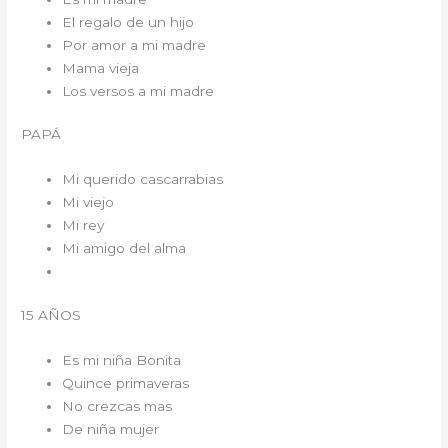
El regalo de un hijo
Por amor a mi madre
Mama vieja
Los versos a mi madre
PAPÁ
Mi querido cascarrabias
Mi viejo
Mi rey
Mi amigo del alma
15 AÑOS
Es mi niña Bonita
Quince primaveras
No crezcas mas
De niña mujer