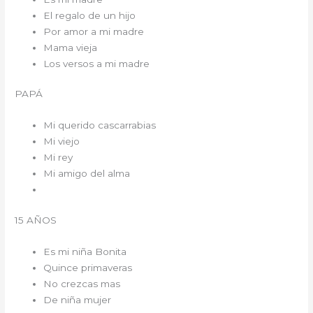
El regalo de un hijo
Por amor a mi madre
Mama vieja
Los versos a mi madre
PAPÁ
Mi querido cascarrabias
Mi viejo
Mi rey
Mi amigo del alma
15 AÑOS
Es mi niña Bonita
Quince primaveras
No crezcas mas
De niña mujer