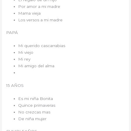
Por amor a mi madre
Mama vieja
Los versos a mi madre
PAPÁ
Mi querido cascarrabias
Mi viejo
Mi rey
Mi amigo del alma
15 AÑOS
Es mi niña Bonita
Quince primaveras
No crezcas mas
De niña mujer