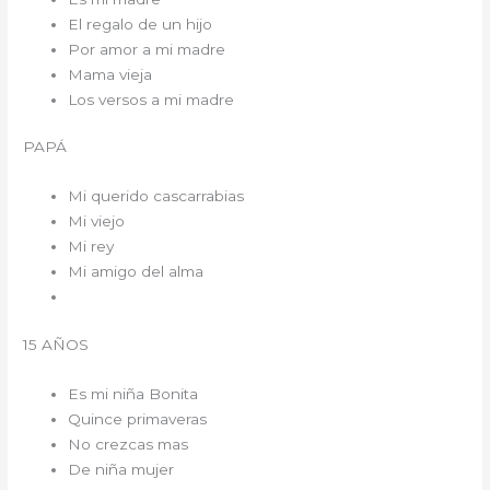
El regalo de un hijo
Por amor a mi madre
Mama vieja
Los versos a mi madre
PAPÁ
Mi querido cascarrabias
Mi viejo
Mi rey
Mi amigo del alma
15 AÑOS
Es mi niña Bonita
Quince primaveras
No crezcas mas
De niña mujer