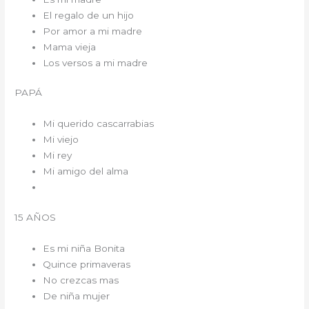
El regalo de un hijo
Por amor a mi madre
Mama vieja
Los versos a mi madre
PAPÁ
Mi querido cascarrabias
Mi viejo
Mi rey
Mi amigo del alma
15 AÑOS
Es mi niña Bonita
Quince primaveras
No crezcas mas
De niña mujer