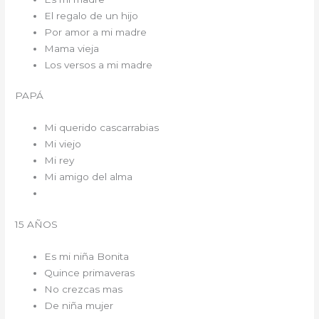
El regalo de un hijo
Por amor a mi madre
Mama vieja
Los versos a mi madre
PAPÁ
Mi querido cascarrabias
Mi viejo
Mi rey
Mi amigo del alma
15 AÑOS
Es mi niña Bonita
Quince primaveras
No crezcas mas
De niña mujer