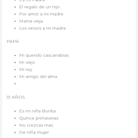
El regalo de un hijo
Por amor a mi madre
Mama vieja
Los versos a mi madre
PAPÁ
Mi querido cascarrabias
Mi viejo
Mi rey
Mi amigo del alma
15 AÑOS
Es mi niña Bonita
Quince primaveras
No crezcas mas
De niña mujer