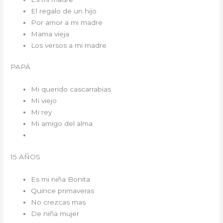
El regalo de un hijo
Por amor a mi madre
Mama vieja
Los versos a mi madre
PAPÁ
Mi querido cascarrabias
Mi viejo
Mi rey
Mi amigo del alma
15 AÑOS
Es mi niña Bonita
Quince primaveras
No crezcas mas
De niña mujer