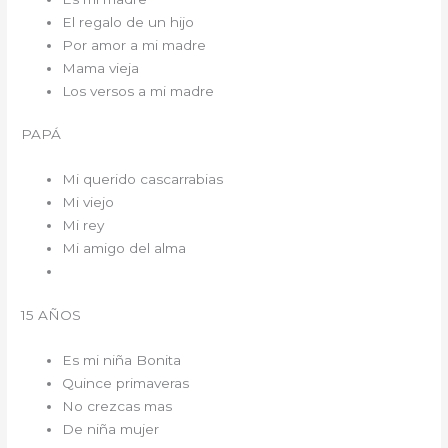
El regalo de un hijo
Por amor a mi madre
Mama vieja
Los versos a mi madre
PAPÁ
Mi querido cascarrabias
Mi viejo
Mi rey
Mi amigo del alma
15 AÑOS
Es mi niña Bonita
Quince primaveras
No crezcas mas
De niña mujer