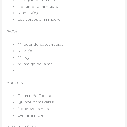
Por amor a mi madre
Mama vieja
Los versos a mi madre
PAPÁ
Mi querido cascarrabias
Mi viejo
Mi rey
Mi amigo del alma
15 AÑOS
Es mi niña Bonita
Quince primaveras
No crezcas mas
De niña mujer