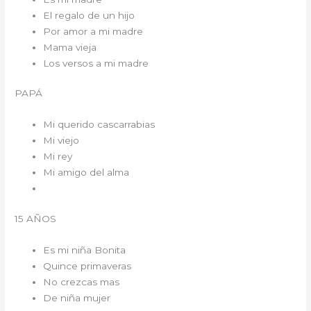
El regalo de un hijo
Por amor a mi madre
Mama vieja
Los versos a mi madre
PAPÁ
Mi querido cascarrabias
Mi viejo
Mi rey
Mi amigo del alma
15 AÑOS
Es mi niña Bonita
Quince primaveras
No crezcas mas
De niña mujer